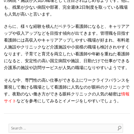
の病院・施設が人気の職場として注目されはじめるようです。他に
も、残業が少ない病院や部署、完全週休2日制度を取っている職場
も人気が高いと言います。
さらに、様々な経験を積んだベテラン看護師になると、キャリアア
ップや収入アップなどを目指す傾向が出てきます。管理職を目指す
看護師には高収入やキャリアアップしやすい職場が好まれ、有料老
人施設やクリニックなど介護施設や小規模の職場も検討されやすく
なります。子育てと育児を両立したい看護師や年齢を重ねた看護師
になると、安定性の高い国立病院や施設、日勤だけで仕事ができる
介護系の施設や訪問サービスが人気の職場になりやすいようです。
そんな中、専門性の高い仕事ができる上にワークライフバランスを
重視して働ける職場として看護師に人気なのが眼科のクリニックで
す。夜勤のない働き方ができる眼科クリニックの人気の秘密は
情報
サイト
などを参考にしてみるとイメージをしやすいでしょう。
Post navigation
Search