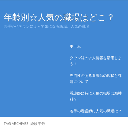
年齢別☆人気の職場はどこ？
若手やベテランによって気になる職場、人気の職場
Menu
Skip to content
ホーム
タウン誌の求人情報を活用しよ
う！
専門性のある看護師の現状と課
題について
看護師に特に人気の職場は精神
科？
若手の看護師に人気の職場は？
TAG ARCHIVES:
経験年数